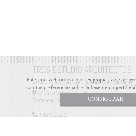
TRES ESTUDIO ARQUITECTOS
Este sitio web utiliza cookies propias y de terce
Estudio de arquitectura y urbanismo en Santander
con tus preferencias sobre la base de un perfil el
c/ Calvo Sotelo, 15 – 3º,
CONFIGURAR
Santander
,
39002
,
(Santander)
942 311 252
tresestudio
tresestudio.com