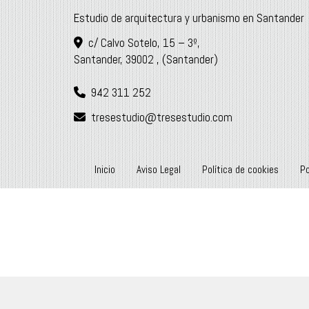
Estudio de arquitectura y urbanismo en Santander
c/ Calvo Sotelo, 15 – 3º,
Santander
,
39002
,
(Santander)
942 311 252
tresestudio
tresestudio.com
Inicio
Aviso Legal
Política de cookies
Po