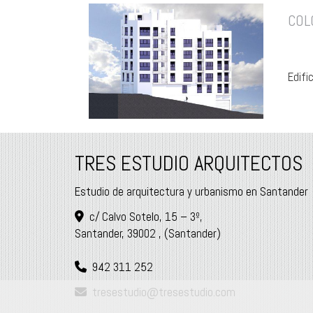
COL
Edifi
TRES ESTUDIO ARQUITECTOS
Estudio de arquitectura y urbanismo en Santander
c/ Calvo Sotelo, 15 – 3º,
Santander
,
39002
,
(Santander)
942 311 252
tresestudio
tresestudio.com